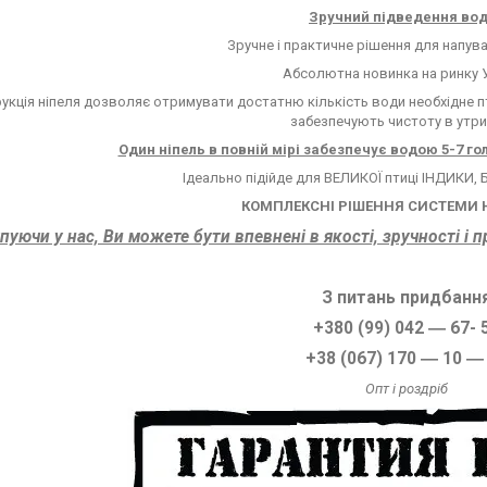
Зручний підведення вод
Зручне і практичне рішення для напув
Абсолютна новинка на ринку 
укція ніпеля дозволяє отримувати достатню кількість води необхідне пт
забезпечують чистоту в утри
Один ніпель в повній мірі забезпечує водою 5-7 гол
Ідеально підійде для ВЕЛИКОЇ птиці ІНДИКИ,
КОМПЛЕКСНІ РІШЕННЯ СИСТЕМИ
пуючи у нас, Ви можете бути впевнені в якості, зручності і 
З питань придбанн
+380 (99) 042 ― 67- 
+38 (067) 170 ― 10 ―
Опт і роздріб