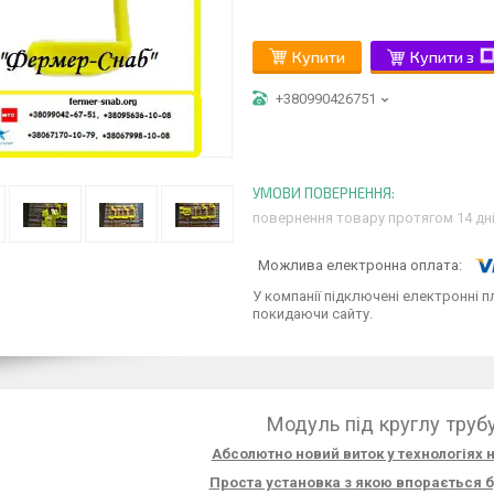
Купити
Купити з
+380990426751
повернення товару протягом 14 дн
У компанії підключені електронні п
покидаючи сайту.
Модуль під круглу труб
Абсолютно новий виток у технологіях н
Проста установка з якою впорається 