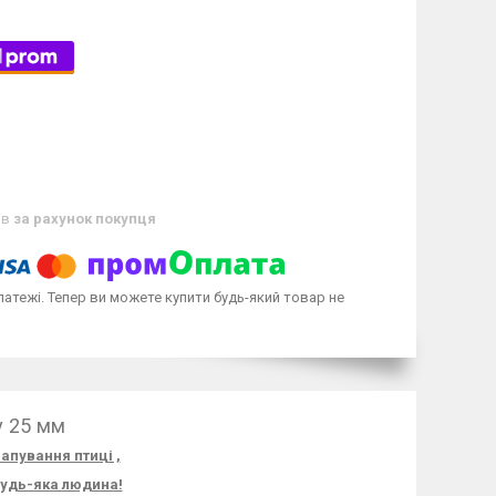
ів
за рахунок покупця
латежі. Тепер ви можете купити будь-який товар не
у 25 мм
апування птиці ,
будь-яка людина!