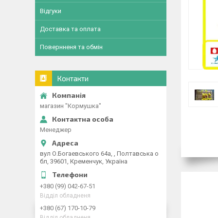
Відгуки
Доставка та оплата
Повернненя та обмін
Контакти
магазин "Кормушка"
Менеджер
вул О.Богаевського 64а, , Полтавська о
бл, 39601, Кременчук, Україна
+380 (99) 042-67-51
Відділ обладненя
+380 (67) 170-10-79
Відділ обладненя