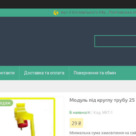
вул О.Богаевського 64а, , Полтавська об
онтакти
Доставка та оплата
Повернення та обмін
Модуль під круглу трубу 25
родаж
В наявності
Код:
МКТ-1
29 ₴
Мінімальна сума замовлення на сай