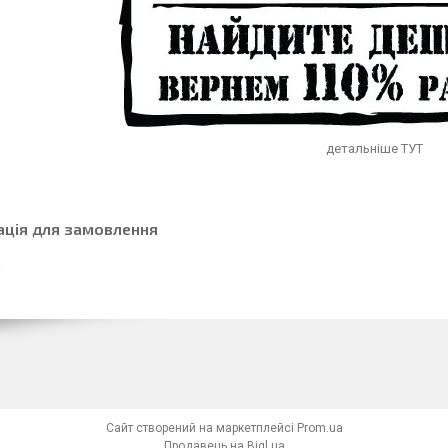
детальніше
ТУТ
ація для замовлення
Сайт створений на маркетплейсі
Prom.ua
Продавець на Bigl.ua