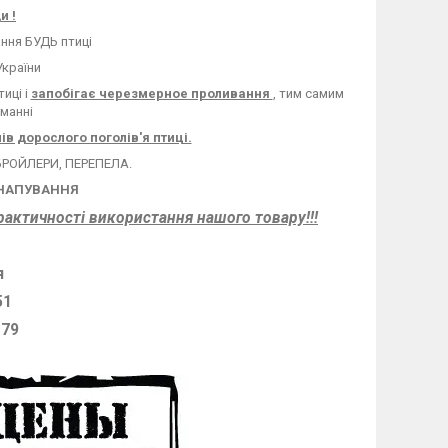
и !
ання БУДЬ птиці
України
иці і
запобігає черезмерное проливання
, тим самим
манні
ів дорослого поголів'я птиці.
 БРОЙЛЕРИ, ПЕРЕПЕЛА.
 НАПУВАННЯ
практичності використання нашого товару!!!
я
51
 79