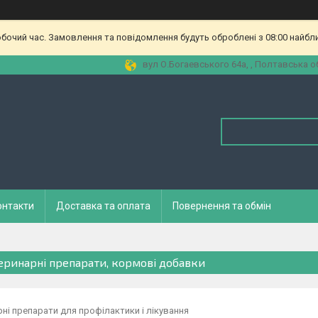
обочий час. Замовлення та повідомлення будуть оброблені з 08:00 найбл
вул О.Богаевського 64а, , Полтавська об
онтакти
Доставка та оплата
Повернення та обмін
еринарні препарати, кормові добавки
ні препарати для профілактики і лікування