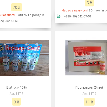
5 ₴
70 ₴
Оптом і в 
Немає в наявності
Оптом і в роздріб
 наявності
+380 (99) 042-67-51
99) 042-67-51
Байтрил 10%
Прометрин (5 мл)
ВЕТ-7
ВЕТ-9
3 ₴
11 ₴