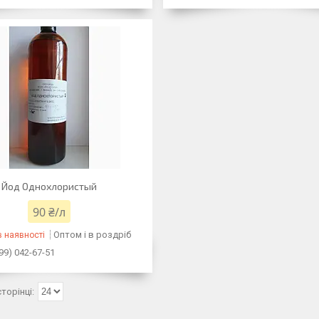
Йод Однохлористый
90 ₴/л
Оптом і в роздріб
 наявності
99) 042-67-51