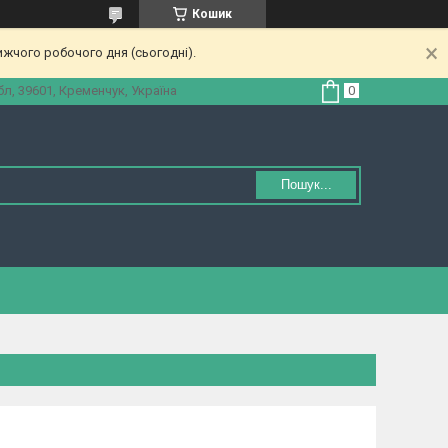
Кошик
ижчого робочого дня (сьогодні).
л, 39601, Кременчук, Україна
Пошук...