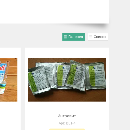
Галерея
Список
Интровит
ВЕТ-4