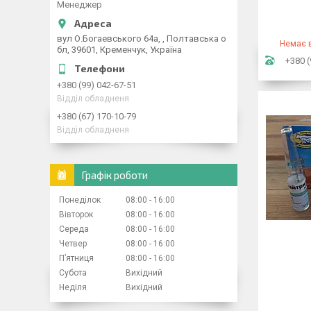
Менеджер
вул О.Богаевського 64а, , Полтавська о
Немає в
бл, 39601, Кременчук, Україна
+380 (
+380 (99) 042-67-51
Відділ обладненя
+380 (67) 170-10-79
Відділ обладненя
Графік роботи
Понеділок
08:00
16:00
Вівторок
08:00
16:00
Середа
08:00
16:00
Четвер
08:00
16:00
Пʼятниця
08:00
16:00
Субота
Вихідний
Неділя
Вихідний