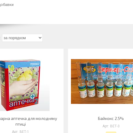
добавки
арна аптечка для молодняку
Байкокс 2.5%
птиці
ВЕТ-3
ВЕТ-1