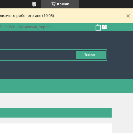
Кошик
лижчого робочого дня (10.08).
л, 39601, Кременчук, Україна
Пошук...