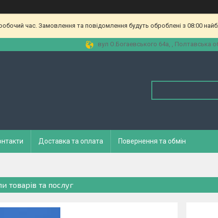
еробочий час. Замовлення та повідомлення будуть оброблені з 08:00 найб
вул О.Богаевського 64а, , Полтавська об
онтакти
Доставка та оплата
Повернення та обмін
пи товарів та послуг