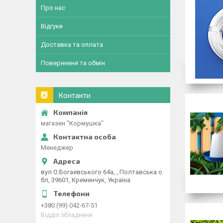
Про нас
Відгуки
Доставка та оплата
Повернненя та обмін
Контакти
магазин "Кормушка"
Менеджер
вул О.Богаевського 64а, , Полтавська о
бл, 39601, Кременчук, Україна
+380 (99) 042-67-51
Відділ обладненя