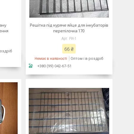
ану
Решітка під куряче яйце для інкубаторів
ення
перепілочка 170
РИ-1
66 ₴
роздріб
Оптом і в роздріб
Немає в наявності
+380 (99) 042-67-51