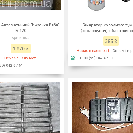
р Автоматичний "Курочка Ряба"
Генератор холодного тум
ІБ-120
(зволожувач) + блок живл
ИНК-5
385 ₴
1 870 ₴
Оптом і в 
Немає в наявності
+380 (99) 042-67-51
Немає в наявності
99) 042-67-51