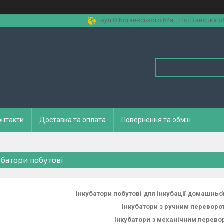
вул О.Богаевського 64а, , Полтавська об
онтакти
Доставка та оплата
Повернення та обмін
убатори побутові
Інкубатори побутові для інкубації домашньої
Інкубатори з ручним переворо
Інкубатори з механічним перево