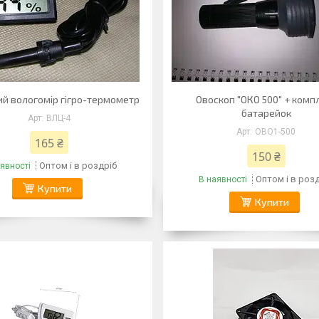
й вологомір гігро-термометр
Овоскоп "ОКО 500" + комп
батарейок
ВЛЦ-4
ОВО1-500
165 ₴
150 ₴
Оптом і в роздріб
явності
Оптом і в роз
В наявності
Купити
Купити