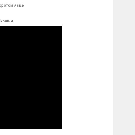
оротом яєць
України