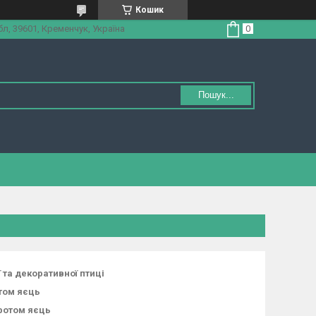
Кошик
л, 39601, Кременчук, Україна
Пошук...
 та декоративної птиці
том яєць
ротом яєць