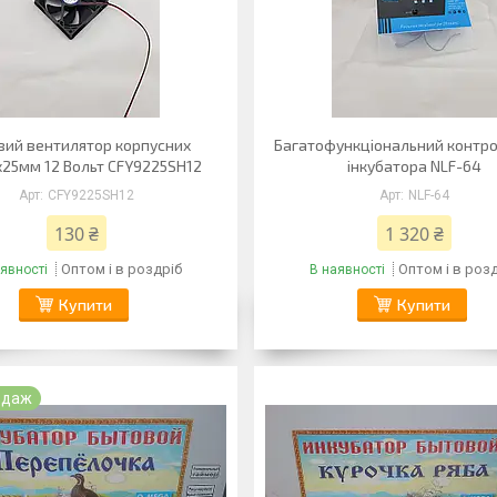
вий вентилятор корпусних
Багатофункціональний контр
25мм 12 Вольт CFY9225SH12
інкубатора NLF-64
CFY9225SH12
NLF-64
130 ₴
1 320 ₴
Оптом і в роздріб
Оптом і в роз
явності
В наявності
Купити
Купити
одаж