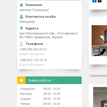
магазин "Кормушка"
Менеджер
вул О.Богаевського 64а, , Полтавська о
бл, 39601, Кременчук, Україна
+380 (99) 042-67-51
Відділ обладненя
+380 (67) 170-10-79
Відділ обладненя
Графік роботи
Понеділок
08:00
16:00
Вівторок
08:00
16:00
Середа
08:00
16:00
Четвер
08:00
16:00