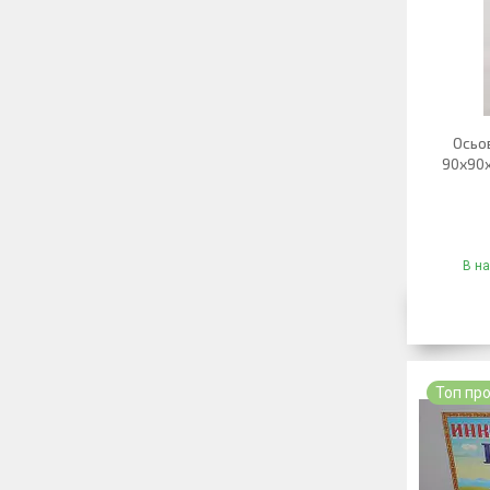
Осьо
90х90х
В на
Топ пр