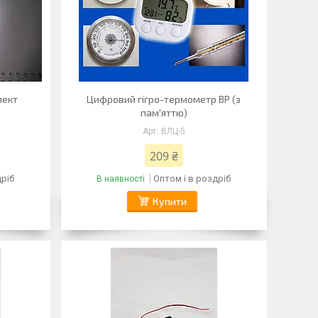
лект
Цифровий гігро-термометр ВР (з
пам'яттю)
ВЛЦ-5
209 ₴
дріб
Оптом і в роздріб
В наявності
Купити