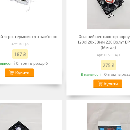
 гігро-термометр з пам'яттю
Осьовий вентилятор корпу
120х120х38мм 220 Вольт D
ВЛЦ-6
(Метал)
187 ₴
DP200A/1
Оптом і в роздріб
явності
275 ₴
Купити
Оптом і в роз
В наявності
Купити