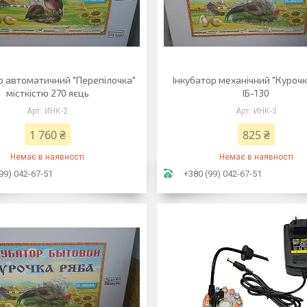
р автоматичний "Перепілочка"
Інкубатор механічний "Курочк
місткістю 270 яєць
ІБ-130
ИНК-2
ИНК-3
1 760 ₴
825 ₴
Немає в наявності
Немає в наявності
99) 042-67-51
+380 (99) 042-67-51