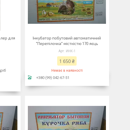
олер для
Інкубатор побутовий автоматичний
"Перепілочка" місткістю 170 яєць
ИНК-1
1 650 ₴
дріб
Немає в наявності
+380 (99) 042-67-51