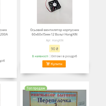
сних
Осьовий вентилятор корпусних
P200A
60х60х15мм 12 Вольт HongXIN
HongXIN
90 ₴
Оптом і в роздріб
В наявності
дріб
Купити
Топ продаж