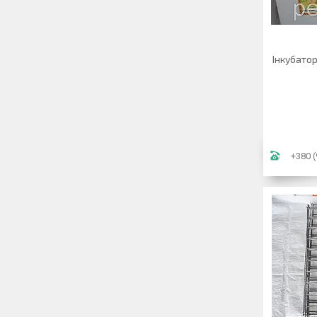
Інкубато
+380 (