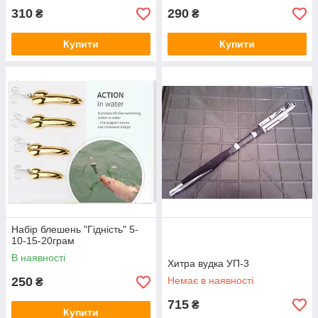
310
290
₴
₴
Купити
Купити
Набір блешень "Гідність" 5-
10-15-20грам
В наявності
Хитра вудка УП-3
250
Немає в наявності
₴
715
₴
Купити