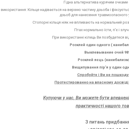
Гідна альтернатива курячим очкам
використання: Кільце надівається на верхню частину дзьоба і фіксується
дзьоб для нанесення травмоопасного 
Стопорні кільця ніяк не впливають на нормальний роз
Птах нормально їсти, п'є і злуч
При використанні кілець Ви позбудетеся ві
Розклей один одного ( канибал
Выклевывание очей 98
Розклей яєць (канибализм
Вищипування пір'я у один од
Спробуйте і Ви не пошкодує
Протестированно на власному досвіді 1
Купуючи у нас, Ви можете бути впевнені 
практичності нашого това
З питань придбанн