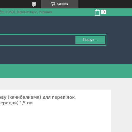
Кошик
л, 39601, Кременчук, Україна
Пошук...
ову (канибализма) для перепілок,
середня) 1,5 см