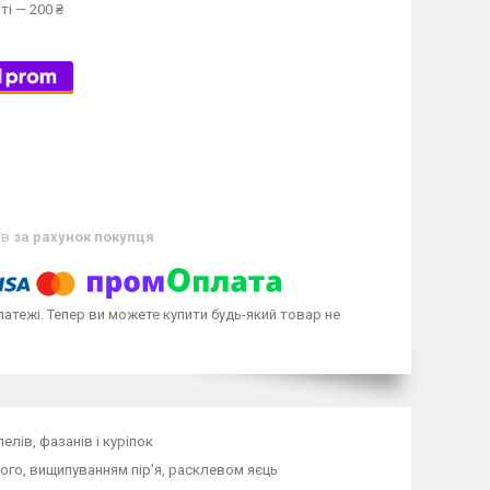
ті — 200 ₴
ів
за рахунок покупця
латежі. Тепер ви можете купити будь-який товар не
лів, фазанів і куріпок
ого, вищипуванням пір'я, расклевом яєць