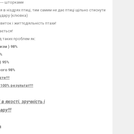
и ― шторками
 в ніздрях птиці, тим самим не дає птиці щільно стиснути
удару (клювка)
виток і життєдіяльність птахи!
ається!
д таких проблем як:
изм ) 98%
%
) 95%
ного 98%
те!!!
00% результат!!!
в якості, зручність і
ру!!!
я