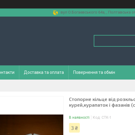
вул О.Богаевського 64а, , Полтавська об
онтакти
Доставка та оплата
Повернення та обмін
Стопорне кільце від розкль
курей,курапаток і фазанів (
В наявності
Код:
СТК-1
3 ₴