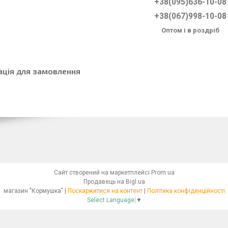
+38(095)636-10-08
+38(067)998-10-08
Оптом і в роздріб
ація для замовлення
Сайт створений на маркетплейсі
Prom.ua
Продавець на Bigl.ua
магазин "Кормушка" |
Поскаржитися на контент
|
Політика конфіденційності
Select Language
▼