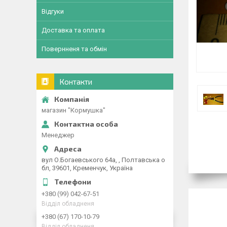
Відгуки
Доставка та оплата
Повернненя та обмін
Контакти
магазин "Кормушка"
Менеджер
вул О.Богаевського 64а, , Полтавська о
бл, 39601, Кременчук, Україна
+380 (99) 042-67-51
Відділ обладненя
+380 (67) 170-10-79
Відділ обладненя