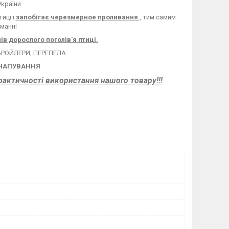
України
иці і
запобігає черезмерное проливання
, тим самим
манні
ів дорослого поголів'я птиці.
 БРОЙЛЕРИ, ПЕРЕПЕЛА.
 НАПУВАННЯ
практичності використання нашого товару!!!