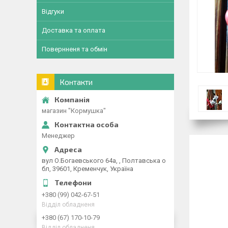
Відгуки
Доставка та оплата
Повернненя та обмін
Контакти
магазин "Кормушка"
Менеджер
вул О.Богаевського 64а, , Полтавська о
бл, 39601, Кременчук, Україна
+380 (99) 042-67-51
Відділ обладненя
+380 (67) 170-10-79
Відділ обладненя