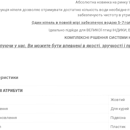
Абсолютна новинка на ринку 
укція ніпеля дозволяє отримувати достатню кількість води необхідне пт
забезпечують чистоту в утри
Один ніпель в повній мірі забезпечує водою 5-7 гол
Ідеально підійде для ВЕЛИКОЇ птиці ІНДИКИ,
КОМПЛЕКСНІ РІШЕННЯ СИСТЕМИ
пуючи у нас, Ви можете бути впевнені в якості, зручності і 
еристики
І АТРИБУТИ
Жовтий
ення
Для курей
ановлення
Підвісна
л
Пластик