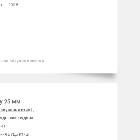
ті — 200 ₴
ів
за рахунок покупця
у 25 мм
апування птиці ,
будь-яка людина!
и !
ання БУДЬ птиці