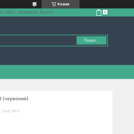
Кошик
л, 39601, Кременчук, Україна
Пошук...
3 (червоний)
Код:
НК-3