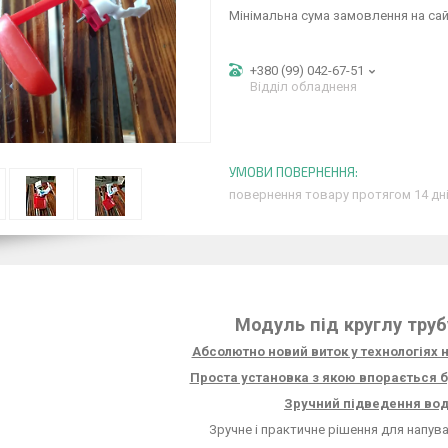
Мінімальна сума замовлення на сай
+380 (99) 042-67-51
Відділ обладненя
повернення товару протягом 14 дн
Модуль під круглу труб
Абсолютно новий виток у технологіях н
Проста установка з якою впорається 
Зручний підведення вод
Зручне і практичне рішення для напув