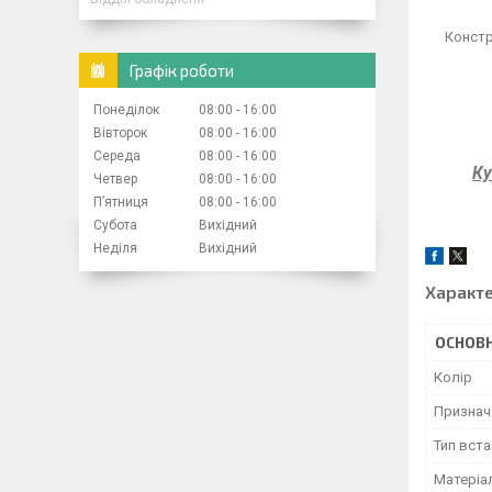
Констр
Графік роботи
Понеділок
08:00
16:00
Вівторок
08:00
16:00
Середа
08:00
16:00
Ку
Четвер
08:00
16:00
Пʼятниця
08:00
16:00
Субота
Вихідний
Неділя
Вихідний
Характ
ОСНОВН
Колір
Признач
Тип вст
Матеріа