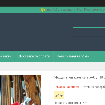
вул О.Богаевського 64а, , Полтавська об
онтакти
Доставка та оплата
Повернення та обмін
Модуль на круглу трубу ПК 
Немає в наявності
Оптом і в роздріб
24 ₴
Показати оптові ціни