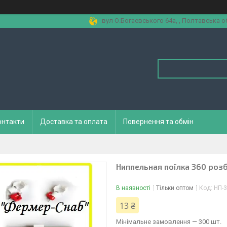
вул О.Богаевського 64а, , Полтавська об
онтакти
Доставка та оплата
Повернення та обмін
Ниппельная поїлка 360 розбі
В наявності
Тільки оптом
Код:
НП-
13 ₴
Мінімальне замовлення — 300 шт.