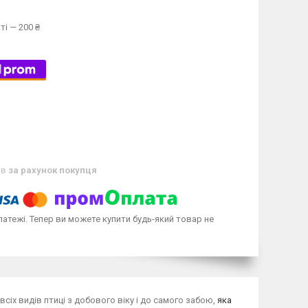
ті — 200 ₴
ів
за рахунок покупця
латежі. Тепер ви можете купити будь-який товар не
всіх видів птиці з добового віку і до самого забою,
яка