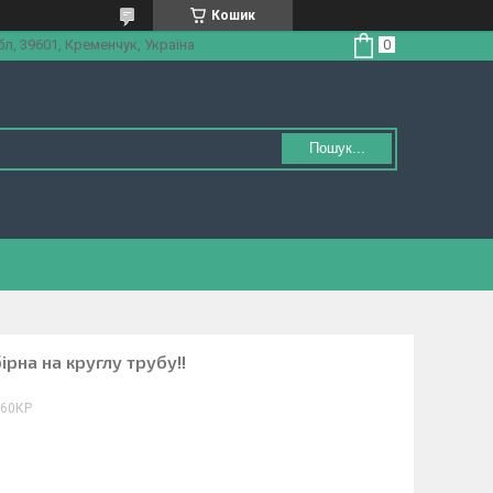
Кошик
л, 39601, Кременчук, Україна
Пошук...
рна на круглу трубу!!
360КР