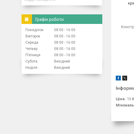
крі
Графік роботи
Констр
Понеділок
08:00
16:00
Вівторок
08:00
16:00
Середа
08:00
16:00
Четвер
08:00
16:00
Пʼятниця
08:00
16:00
Субота
Вихідний
Неділя
Вихідний
Інформ
Ціна:
13 ₴
Мінімаль