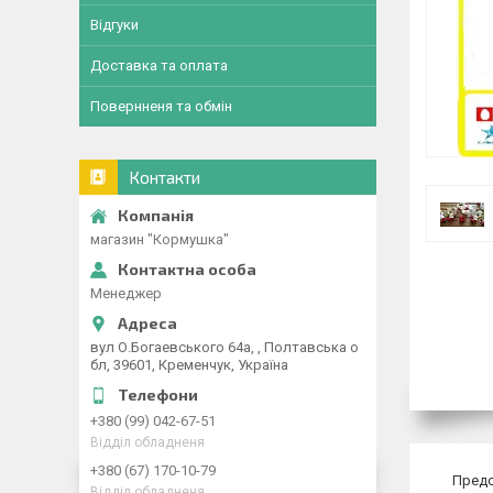
Відгуки
Доставка та оплата
Повернненя та обмін
Контакти
магазин "Кормушка"
Менеджер
вул О.Богаевського 64а, , Полтавська о
бл, 39601, Кременчук, Україна
+380 (99) 042-67-51
Відділ обладненя
+380 (67) 170-10-79
Предс
Відділ обладненя