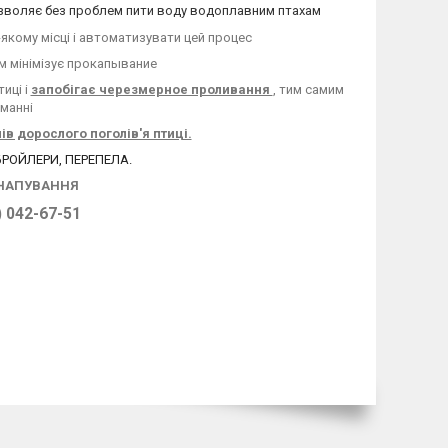
дозволяє без проблем пити воду водоплавним птахам
якому місці і автоматизувати цей процес
м мінімізує прокапывание
иці і
запобігає черезмерное проливання
, тим самим
манні
ів дорослого поголів'я птиці.
 БРОЙЛЕРИ, ПЕРЕПЕЛА.
 НАПУВАННЯ
 042-67-51