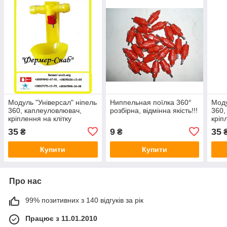
Модуль "Універсал" ніпель
Ниппельная поїлка 360°
Моду
360, каплеуловлювач,
розбірна, відмінна якість!!!
360,
кріплення на клітку
кріп
35
9
35
₴
₴
Купити
Купити
Про нас
99% позитивних з 140 відгуків за рік
Працює з 11.01.2010