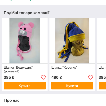
Подібні товари компанії
Шапка "Ведмедик"
Шапка "Хвостик"
Шапк
(рожевий)
385
480
385
₴
₴
Купити
Купити
Про нас