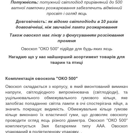
Потужність:
потужний світлодіод прирівняний до 500
ватної лампочки розжарювання забезпечить відмінний
просвіт і огляд яєць
Довговічність:
як відомо світлодіоди в 10 разів
довговічніші, ніж звичайні лампи розжарювання
Також овоскоп має лінзу з фокусуванням розсіювання
променя
Овоскоп "ОКО 500" підійде для будь-яких яєць
Нагадаю що у нас найширший асортимент товарів для
тварин та птиці
Комплектація овоскопа "ОКО 500"
Овоскоп складається з корпусу, в який вмонтований вимикач
напруги, світлодіодного випромінювача (світлодіоди), та
ущільнювального обмежувального гумового кільця, яке
запобігає попаданню світла лампи в очі спостерігача яйця, а
значить покращує видимість. Обмежувальне кільце гумове
кільце виконано їх еластичної гуми, що дозволяє овоскопу
проводити огляд яєць різного діаметра. Овоскоп "ОКО 500"
комплектується 3мя батареями типу ААА. Овоскоп
упакований в поліетиленову упаковку. .