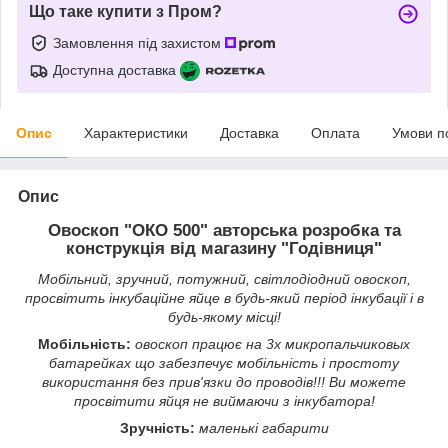
Що таке купити з Пром?
Замовлення під захистом
Доступна доставка
Опис
Характеристики
Доставка
Оплата
Умови п
Опис
Овоскоп "ОКО 500" авторська розробка та
конструкція від магазину "Годівниця"
Мобільний, зручний, потужний, світлодіодний овоскоп,
просвітить інкубаційне яйце в будь-який період інкубації і в
будь-якому місці!
Мобільність:
овоскоп працює на 3х микропальчиковых
батарейках що забезпечує мобільність і простоту
використання без прив'язки до проводів!!! Ви можете
просвітити яйця не виймаючи з інкубатора!
Зручність:
маленькі габарити