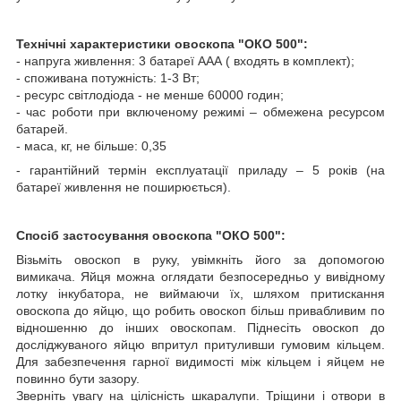
Технічні характеристики овоскопа "ОКО 500":
- напруга живлення: 3 батареї ААА ( входять в комплект);
- споживана потужність: 1-3 Вт;
- ресурс світлодіода - не менше 60000 годин;
- час роботи при включеному режимі – обмежена ресурсом
батарей.
- маса, кг, не більше: 0,35
- гарантійний термін експлуатації приладу – 5 років (на
батареї живлення не поширюється).
Спосіб застосування овоскопа "ОКО 500":
Візьміть овоскоп в руку, увімкніть його за допомогою
вимикача. Яйця можна оглядати безпосередньо у вивідному
лотку інкубатора, не виймаючи їх, шляхом притискання
овоскопа до яйцю, що робить овоскоп більш привабливим по
відношенню до інших овоскопам. Піднесіть овоскоп до
досліджуваного яйцю впритул притуливши гумовим кільцем.
Для забезпечення гарної видимості між кільцем і яйцем не
повинно бути зазору.
Зверніть увагу на цілісність шкаралупи. Тріщини і отвори в