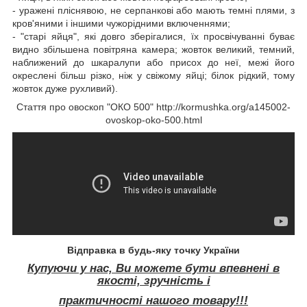
- уражені пліснявою, не серпанкові або мають темні плями, з
кров'яними і іншими чужорідними включеннями;
- "старі яйця", які довго зберігалися, їх просвічуванні буває
видно збільшена повітряна камера; жовток великий, темний,
наближений до шкаралупи або присох до неї, межі його
окреслені більш різко, ніж у свіжому яйці; білок рідкий, тому
жовток дуже рухливий).
Стаття про овоскоп "ОКО 500"
http://kormushka.org/a145002-
ovoskop-oko-500.html
Відправка в будь-яку точку України
Купуючи у нас, Ви можете бути впевнені в
якості, зручність і
практичності нашого товару!!!