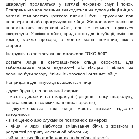
шкаралупі проявляться у вигляді яскравих смуг і точок.
Повітряна камера повинна знаходитися на тупому кінці яйця у
вигляді темноватого круглого плями і бути нерухомою при
перевертанні або прокручуванні яйця. Жовток може повільно
переміщатися всередині яйця, але не повинен торкатися
шкаралупи. У свіжого яйця, придатного для інкубації, вміст не
темне, майже прозоре, а жовток менш помітний, ніж у
старого.
Інструкція по застосуванню
овоскопа "ОКО 500":
Вставте яйце в светозащитное кільце овоскопа. Для
забезпечення гарної видимості між кільцем і яйцем не
повинно бути зазору. Увімкніть овоскоп і огляньте яйце.
Непридатні для інкубації вважаються яйця:
- дуже брудні; неправильної форми;
- мають дефекти на шкаралупі (тріщини, тонку шкаралупу,
велика кількість великих вапняних наростів);
- двухжелтковые, такі яйця мають низький відсоток
виводимості;
- зі зміщеною або блукаючої повітряною камерою;
- яйця, у яких відбулося змішування білка з жовтком в
результаті розриву желточной оболонки;
- яйця, в яких білок або жовток пофарбовані кров'ю;