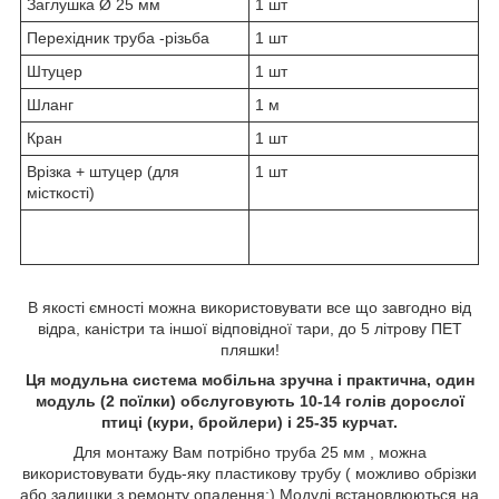
Заглушка
Ø
25 мм
1 шт
Перехідник труба -різьба
1 шт
Штуцер
1 шт
Шланг
1 м
Кран
1 шт
Врізка + штуцер (для
1 шт
місткості)
В якості ємності можна використовувати все що завгодно від
відра, каністри та іншої відповідної тари, до 5 літрову ПЕТ
пляшки!
Ця модульна система мобільна зручна і практична, один
модуль (2 поїлки) обслуговують 10-14 голів дорослої
птиці (кури, бройлери) і 25-35 курчат.
Для монтажу Вам потрібно труба 25 мм , можна
використовувати будь-яку пластикову трубу ( можливо обрізки
або залишки з ремонту опалення:) Модулі встановлюються на