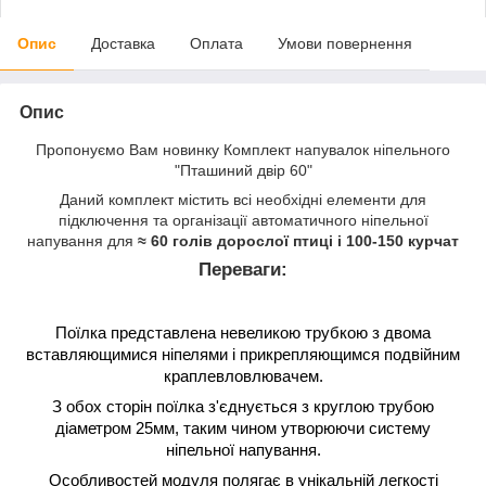
Опис
Доставка
Оплата
Умови повернення
Опис
Пропонуємо Вам новинку Комплект напувалок ніпельного
"Пташиний двір 60"
Даний комплект містить всі необхідні елементи для
підключення та організації автоматичного ніпельної
напування для
≈ 60 голів дорослої птиці і 100-150 курчат
Переваги:
Поїлка представлена невеликою трубкою з двома
вставляющимися ніпелями і прикрепляющимся подвійним
краплевловлювачем.
З обох сторін поїлка з'єднується з круглою трубою
діаметром 25мм, таким чином утворюючи систему
ніпельної напування.
Особливостей модуля полягає в унікальній легкості