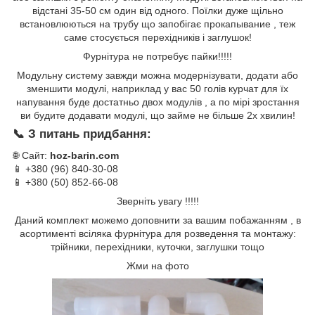
відстані 35-50 см один від одного. Поїлки дуже щільно
встановлюються на трубу що запобігає прокапывание , теж
саме стосується перехідників і заглушок!
Фурнітура не потребує пайки!!!!!
Модульну систему завжди можна модернізувати, додати або
зменшити модулі, наприклад у вас 50 голів курчат для їх
напування буде достатньо двох модулів , а по мірі зростання
ви будите додавати модулі, що займе не більше 2х хвилин!
📞 З питань придбання:
🌐 Сайт:
hoz-barin.com
📱 +380 (96) 840-30-08
📱 +380 (50) 852-66-08
Зверніть увагу !!!!!
Даний комплект можемо доповнити за вашим побажанням , в
асортименті всіляка фурнітура для розведення та монтажу:
трійники, перехідники, куточки, заглушки тощо
Жми на фото