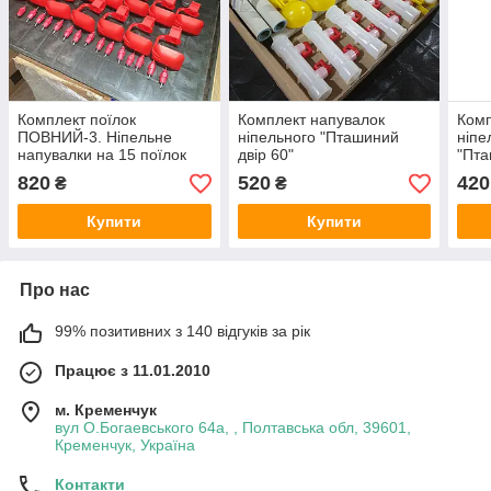
Комплект поїлок
Комплект напувалок
Комп
ПОВНИЙ-3. Ніпельне
ніпельного "Пташиний
ніпе
напувалки на 15 поїлок
двір 60"
"Пта
(105 голов дорослого
820
520
420
₴
₴
птаха) Без бака
Купити
Купити
Про нас
99% позитивних з 140 відгуків за рік
Працює з 11.01.2010
м. Кременчук
вул О.Богаевського 64а, , Полтавська обл, 39601,
Кременчук, Україна
Контакти