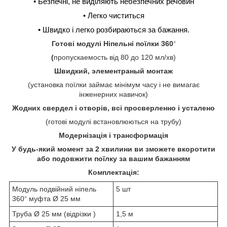
• Безпечні, не виділяють небезпечних речовин
• Легко чиститься
• Швидко і легко розбираються за бажання.
Готові модулі Ніпельні поїлки 360
°
(
пропускаемость від 80 до 120 мл/хв)
Швидкий, элементраный монтаж
(установка поїлки займає мінімум часу і не вимагає
інженерних навичок)
Жодних свердел і отворів, всі просверленно і усталено
(готові модулі встановлюються на трубу)
Модернізація і трансформація
У будь-який момент за 2 хвилини ви зможете вкоротити
або подовжити поїлку за вашим бажанням
Комплектація:
Модуль подвійний ніпель
5 шт
360
муфта
Ø
25 мм
°
Труба
Ø
25 мм (відрізки )
1,5 м