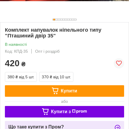
Комплект напувалок ніпельного типу
"Пташиний двір 35"
В наявності
Код: КПД-35
Опт і роздріб
420
₴
380 ₴
від 5 шт.
370 ₴
від 10 шт.
Купити
або
Купити з
Що таке купити з Пром?