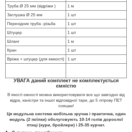
Труба
Ø
25 мм (відрізки )
1 м
Заглушка
Ø
25 мм
1 шт
Перехідник труба -різьба
1 шт
Штуцер
1 шт
Шланг
1 м
Кран
1 шт
Врізка + штуцер (для емкості)
1 шт
УВАГА даний комплект не комплектується
ємністю
В якості ємності можна використовувати все що завгодно від
відра, каністри та іншої відповідної тари, до 5 літрову ПЕТ
пляшки!
Ця модульна система мобільна зручна і практична, один
модуль (2 поїлки) обслуговують 10-14 голів дорослої
птиці (кури, бройлери) і 25-35 курчат.