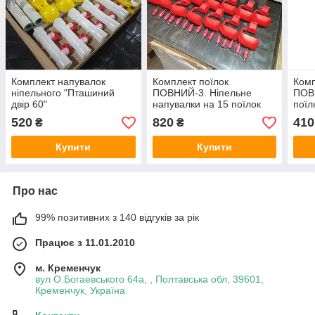
Комплект напувалок
Комплект поїлок
Комп
ніпельного "Пташиний
ПОВНИЙ-3. Ніпельне
ПОВ
двір 60"
напувалки на 15 поїлок
поїл
(105 голов дорослого
голі
520
820
410
₴
₴
птаха) Без бака
бака
Купити
Купити
Про нас
99% позитивних з 140 відгуків за рік
Працює з 11.01.2010
м. Кременчук
вул О.Богаевського 64а, , Полтавська обл, 39601,
Кременчук, Україна