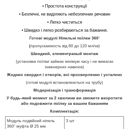
• Простота конструкції
• Безпечні, не виділяють небезпечних речовин
• Легко чиститься
• Швидко і легко розбираються за бажання.
Готові модулі Ніпельні поїлки 360
°
(
пропускаемость від 80 до 120 мл/хв)
Швидкий, элементраный монтаж
(установка поїлки займає мінімум часу і не вимагає
інженерних навичок)
Жодних свердел і отворів, всі просверленно і усталено
(готові модулі встановлюються на трубу)
Модернізація і трансформація
У будь-який момент за 2 хвилини ви зможете вкоротити
або подовжити поїлку за вашим бажанням
Комплектація:
Модуль подвійний ніпель
3 шт
360
муфта
Ø
25 мм
°