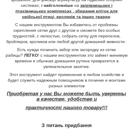
системах;
і найголовніше
на
звірівницьких і
птахівницьких комплексах , збирання кліток для
свійської птиці, кроликів та інших тварин
.
С нашим инструментом Вы избавитесь от проблемы
скрепления сетки друг с другом и сможете без особых
трудностей, с легкостью, собрать сетку для перепелов,
бройлеров, кроликов или любой другой домашней живности.
Есть нужда починить забор или загородку из сетки
рабицы?
ЛЕГКО
! с нашим инструментом это займет минимум
времени и обычная домашняя рутина превратится в
увлекательное занятие.
Этот инструмент найдет применение в любом хозяйстве и
будет служить надежным помощником в починке и монтаже
разных элементов
Приобретая у нас Вы можете быть уверенны
в качестве, удобстве и
практичності нашого товару!!!
З питань придбання