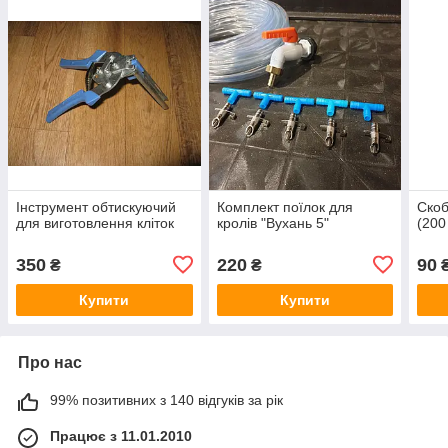
Інструмент обтискуючий
Комплект поїлок для
Скоб
для виготовлення кліток
кролів "Вухань 5"
(200
350
220
90
₴
₴
Купити
Купити
Про нас
99% позитивних з 140 відгуків за рік
Працює з 11.01.2010