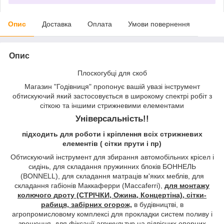
Опис
Доставка
Оплата
Умови повернення
Опис
Плоскогубці для скоб
Магазин "Годівниця" пропонує вашій увазі інструмент
обтискуючий який застосовується в широкому спектрі робіт з
сіткою та іншими стрижневими елементами
Універсальність!!
підходить для роботи і кріплення всіх стрижневих
елементів ( сітки прути і пр)
Обтискуючий інструмент для збирання автомобільних крісел і
сидінь, для складання пружинних блоків БОННЕЛЬ
(BONNELL), для складання матраців м'яких меблів, для
складання габіонів Маккаферри (Maccaferri),
для монтажу
колючого дроту (СТРІЧКИ, Ожина, Концертіна), сітки-
рабиця, забірних огорож,
в будівництві, в
агропромисловому комплексі для прокладки систем поливу і
зрошення, для фіксації агрикультур на підвісних опорних