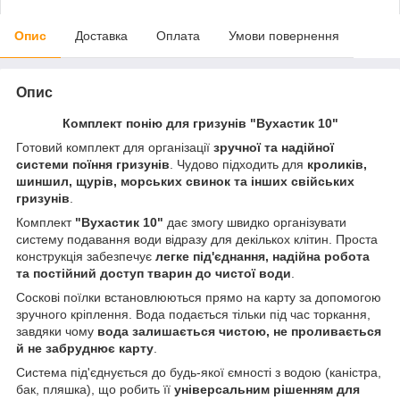
Опис
Доставка
Оплата
Умови повернення
Опис
Комплект понію для гризунів "Вухастик 10"
Готовий комплект для організації
зручної та надійної
системи поїння гризунів
. Чудово підходить для
кроликів,
шиншил, щурів, морських свинок та інших свійських
гризунів
.
Комплект
"Вухастик 10"
дає змогу швидко організувати
систему подавання води відразу для декількох клітин. Проста
конструкція забезпечує
легке під'єднання, надійна робота
та постійний доступ тварин до чистої води
.
Соскові поїлки встановлюються прямо на карту за допомогою
зручного кріплення. Вода подається тільки під час торкання,
завдяки чому
вода залишається чистою, не проливається
й не забруднює карту
.
Система під'єднується до будь-якої ємності з водою (каністра,
бак, пляшка), що робить її
універсальним рішенням для