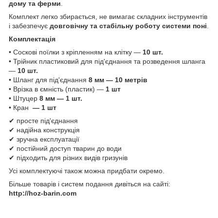
дому та ферми
.
Комплект легко збирається, не вимагає складних інструментів
і забезпечує
довговічну та стабільну роботу системи поні
.
Комплектація
• Соскові поїлки з кріпленням на клітку —
10 шт.
• Трійник пластиковий для під'єднання та розведення шланга
—
10 шт.
• Шланг для під'єднання
8 мм — 10 метрів
• Врізка в ємність (пластик) —
1 шт
• Штуцер
8 мм — 1 шт.
• Кран
— 1 шт
✔ просте під'єднання
✔ надійна конструкція
✔ зручна експлуатації
✔ постійний доступ тварин до води
✔ підходить для різних видів гризунів
Усі комплектуючі також можна придбати окремо.
Більше товарів і систем подання дивіться на сайті:
http://hoz-barin.com