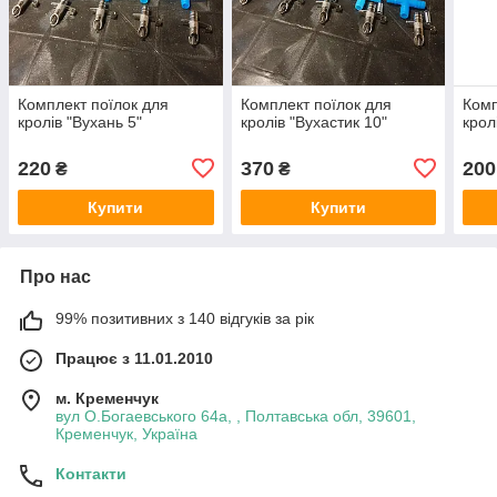
Комплект поїлок для
Комплект поїлок для
Комп
кролів "Вухань 5"
кролів "Вухастик 10"
крол
220
370
200
₴
₴
Купити
Купити
Про нас
99% позитивних з 140 відгуків за рік
Працює з 11.01.2010
м. Кременчук
вул О.Богаевського 64а, , Полтавська обл, 39601,
Кременчук, Україна
Контакти