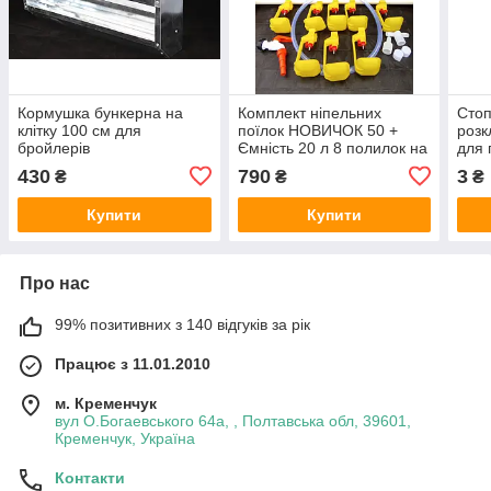
Кормушка бункерна на
Комплект ніпельних
Стоп
клітку 100 см для
поїлок НОВИЧОК 50 +
розк
бройлерів
Ємність 20 л 8 полилок на
для 
50 курей,
фаза
430
790
3
₴
₴
₴
перепелів,ндичок КНП50+
Купити
Купити
Про нас
99% позитивних з 140 відгуків за рік
Працює з 11.01.2010
м. Кременчук
вул О.Богаевського 64а, , Полтавська обл, 39601,
Кременчук, Україна
Контакти