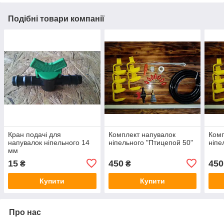
Подібні товари компанії
Кран подачі для
Комплект напувалок
Комп
напувалок ніпельного 14
ніпельного "Птицепой 50"
ніпе
мм
15
450
450
₴
₴
Купити
Купити
Про нас