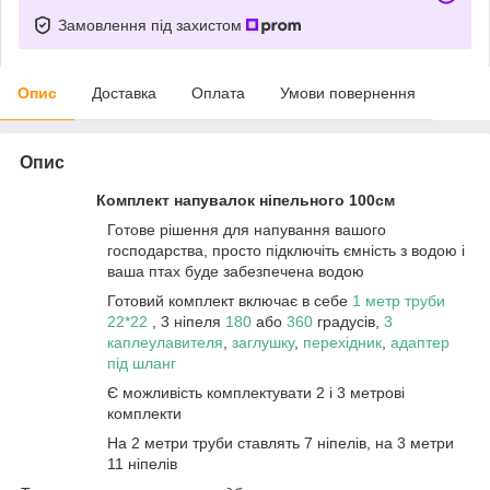
Замовлення під захистом
Опис
Доставка
Оплата
Умови повернення
Опис
Комплект напувалок ніпельного 100см
Готове рішення для напування вашого
господарства, просто підключіть ємність з водою і
ваша птах буде забезпечена водою
Готовий комплект включає в себе
1 метр труби
22*22
, 3 ніпеля
180
або
360
градусів,
3
каплеулавителя
,
заглушку
,
перехідник
,
адаптер
під шланг
Є можливість комплектувати 2 і 3 метрові
комплекти
На 2 метри труби ставлять 7 ніпелів, на 3 метри
11 ніпелів