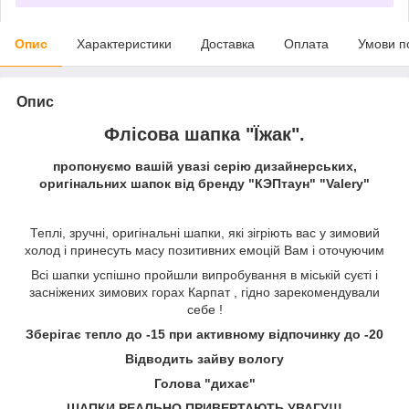
Опис
Характеристики
Доставка
Оплата
Умови п
Опис
Флісова шапка "Їжак".
пропонуємо вашій увазі серію дизайнерських,
оригінальних шапок від бренду "КЭПтаун" "Valery"
Теплі, зручні, оригінальні шапки, які зігріють вас у зимовий
холод і принесуть масу позитивних емоцій Вам і оточуючим
Всі шапки успішно пройшли випробування в міській суєті і
засніжених зимових горах Карпат , гідно зарекомендували
себе !
Зберігає тепло до -15 при активному відпочинку до -20
Відводить зайву вологу
Голова "дихає"
ШАПКИ РЕАЛЬНО ПРИВЕРТАЮТЬ УВАГУ!!!