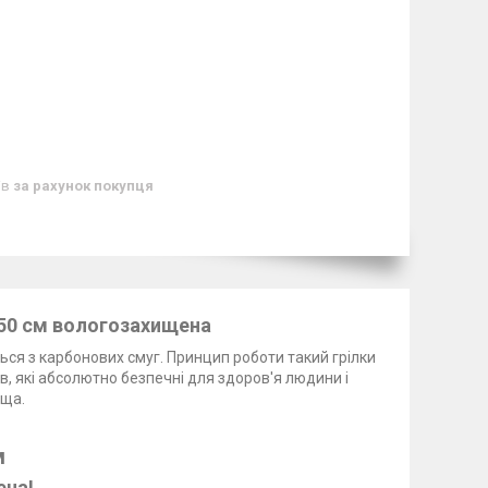
ів
за рахунок покупця
*50 см вологозахищена
ся з карбонових смуг. Принцип роботи такий грілки
, які абсолютно безпечні для здоров'я людини і
ща.
м
ена!