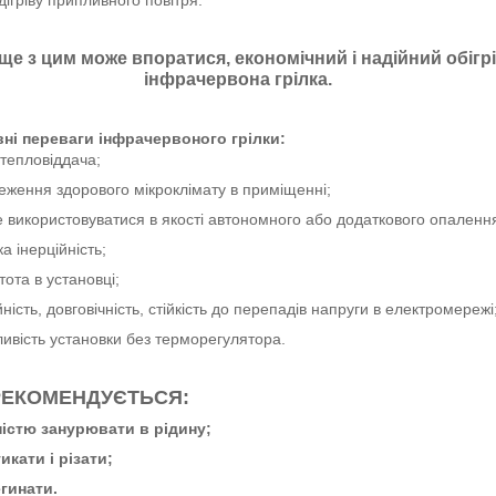
дігріву припливного повітря.
аще з цим може впоратися, економічний і надійний обігрі
інфрачервона грілка.
ні переваги інфрачервоного грілки:
 тепловіддача;
реження здорового мікроклімату в приміщенні;
е використовуватися в якості автономного або додаткового опаленн
ка інерційність;
тота в установці;
йність, довговічність, стійкість до перепадів напруги в електромережі
ливість установки без терморегулятора.
РЕКОМЕНДУЄТЬСЯ:
ністю занурювати в рідину;
икати і різати;
егинати.