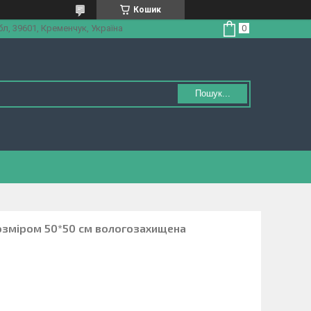
Кошик
л, 39601, Кременчук, Україна
Пошук...
озміром 50*50 см вологозахищена