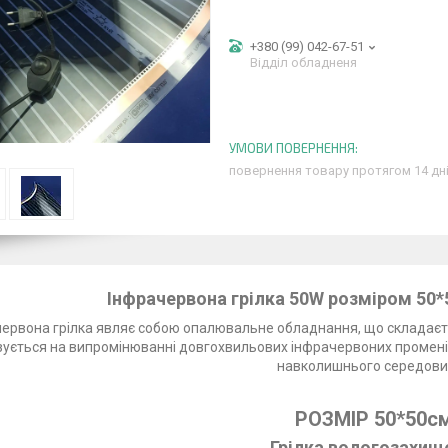
+380 (99) 042-67-51
Відділ обладненя
повернення товару протягом 14 дн
Інфрачервона грілка 50W розміром 50
ервона грілка являє собою опалювальне обладнання, що складаєть
зується на випромінюванні довгохвильових інфрачервоних променів
навколишнього середови
РОЗМІР 50*50с
Грілка вологозахищ