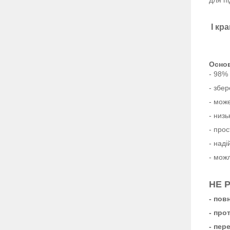
для пі
І кр
Основ
- 98%
- збе
- мож
- низь
- прос
- наді
- мож
НЕ 
- пов
- прот
- пер