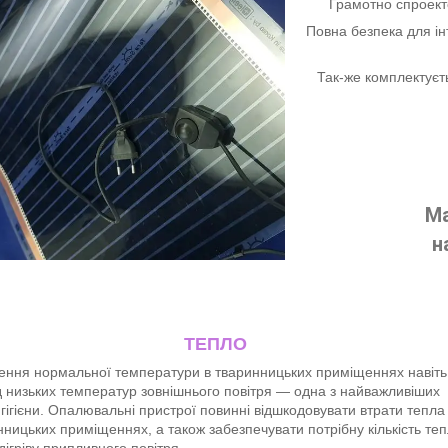
Грамотно спроект
Повна безпека для і
Так-же комплектуєт
Ма
н
ТЕПЛО
ення нормальної температури в тваринницьких приміщеннях навіть
д низьких температур зовнішнього повітря — одна з найважливіших
гігієни. Опалювальні пристрої повинні відшкодовувати втрати тепла
нницьких приміщеннях, а також забезпечувати потрібну кількість те