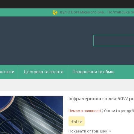
вул О.Богаевського 64а, , Полтавська об
онтакти
Доставка та оплата
Повернення та обмін
Інфрачервона грілка 50W р
Немає в наявності
Оптом і в роздріб
350 ₴
Показати оптові ціни