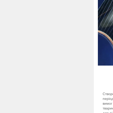
Створ
періо
вимог 
твари