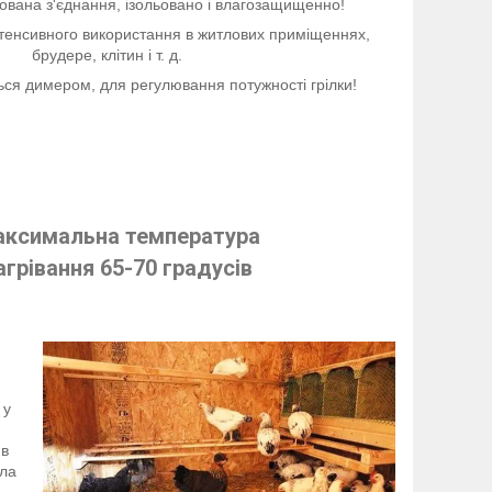
ована з'єднання, ізольовано і влагозащищенно!
нтенсивного використання в житлових приміщеннях,
брудере, клітин і т. д.
ься димером, для регулювання потужності грілки!
ксимальна температура
агрівання 65-70 градусів
 у
 в
пла