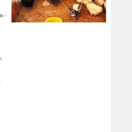
в -
я;
;