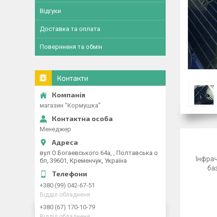
Відгуки
Доставка та оплата
Повернненя та обмін
Контакти
магазин "Кормушка"
Менеджер
вул О.Богаевського 64а, , Полтавська о
Інфрач
бл, 39601, Кременчук, Україна
ба
+380 (99) 042-67-51
Відділ обладненя
+380 (67) 170-10-79
Відділ обладненя