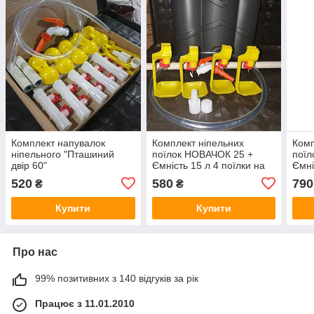
Комплект напувалок
Комплект ніпельних
Комп
ніпельного "Пташиний
поїлок НОВАЧОК 25 +
поїл
двір 60"
Ємність 15 л 4 поїлки на
Ємні
25 курей, перепелів,
50 к
520
580
790
₴
₴
індичок КНП25
пере
Купити
Купити
Про нас
99% позитивних з 140 відгуків за рік
Працює з 11.01.2010